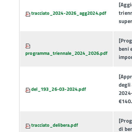
Attachments:
[Agg
trien
tracciato_2024-2026_agg2024.pdf
super
[Prog
beni 
programma_triennale_2024_2026.pdf
impor
[Appr
degli 
del_193_26-03-2024.pdf
2024-
€140
[Prog
tracciato_delibera.pdf
di be