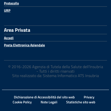
Protocollo
URP
Area Privata
Accedi
Posta Elettronica Aziendale
© 2016-2026 Agenzia di Tutela della Salute dell'Insubria
- Tutti i diritti riservati
Sito realizzato da: Sistema Informatico ATS Insubria
Dichiarazione di Accessibilità del sito web
Privacy
Cookie Policy
Note Legali
Statistiche sito web