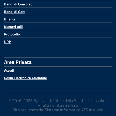
Bandi di Concorso
Bandi di Gara
Bilanci
Numeri utili
Protocollo
URP
Area Privata
Accedi
Posta Elettronica Aziendale
© 2016-2026 Agenzia di Tutela della Salute dell'Insubria
- Tutti i diritti riservati
Sito realizzato da: Sistema Informatico ATS Insubria