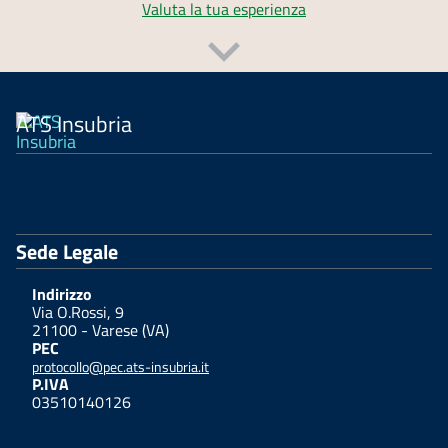
Valuta la tua esperienza
ATS Insubria
Sede Legale
Indirizzo
Via O.Rossi, 9
21100 - Varese (VA)
PEC
protocollo@pec.ats-insubria.it
P.IVA
03510140126