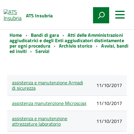
ATS Insubria
Home
Bandi di gara
Atti delle Amministrazioni
aggiudicatrici e degli Enti aggiudicatori distintamente
per ogni procedura
Archivio storico
Avvisi, bandi
ed inviti
Servizi
Lista
assistenza e manutenzione Armadi
Data
degli
Titolo
11/10/2017
di sicurezza
pubblicazione
articoli
nella
categoria
assistenza manutenzione Microscopi
11/10/2017
Servizi
assistenza e manutenzione
11/10/2017
attrezzature laboratorio