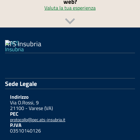
web?
Valuta la tua esperienza
ATS Insubria
Sede Legale
Indirizzo
Via O.Rossi, 9
21100 - Varese (VA)
PEC
protocollo@pec.ats-insubria.it
P.IVA
03510140126