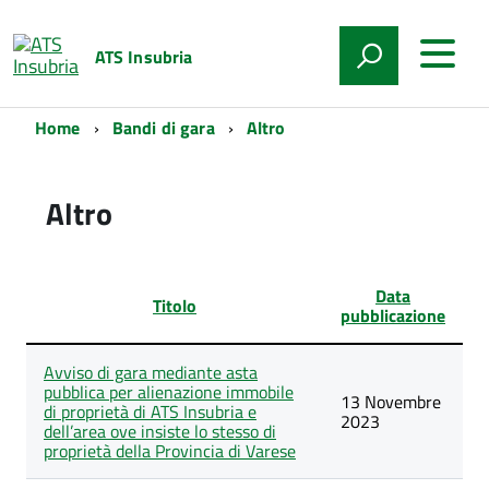
ATS Insubria
Home
Bandi di gara
Altro
Altro
Data
Titolo
pubblicazione
Lista
Avviso di gara mediante asta
degli
pubblica per alienazione immobile
articoli
13 Novembre
di proprietà di ATS Insubria e
nella
2023
dell’area ove insiste lo stesso di
categoria
proprietà della Provincia di Varese
Altro