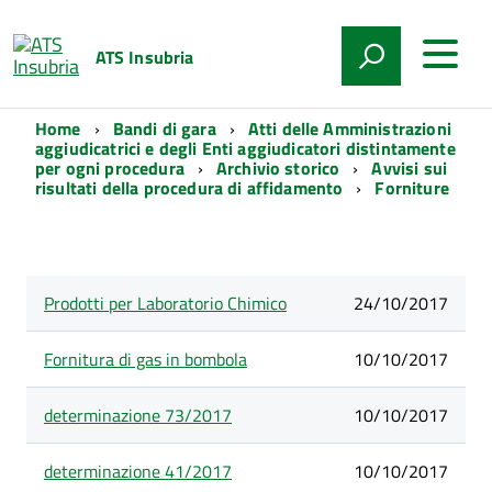
ATS Insubria
Home
Bandi di gara
Atti delle Amministrazioni
aggiudicatrici e degli Enti aggiudicatori distintamente
per ogni procedura
Archivio storico
Avvisi sui
risultati della procedura di affidamento
Forniture
Lista
Prodotti per Laboratorio Chimico
Data
24/10/2017
degli
Titolo
pubblicazione
articoli
nella
Fornitura di gas in bombola
10/10/2017
categoria
Forniture
determinazione 73/2017
10/10/2017
determinazione 41/2017
10/10/2017