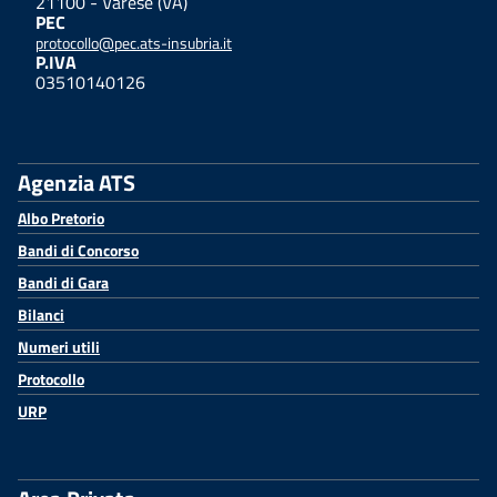
21100 - Varese (VA)
PEC
protocollo@pec.ats-insubria.it
P.IVA
03510140126
Agenzia ATS
Albo Pretorio
Bandi di Concorso
Bandi di Gara
Bilanci
Numeri utili
Protocollo
URP