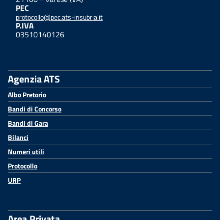
PEC
protocollo@pec.ats-insubria.it
P.IVA
03510140126
Agenzia ATS
Albo Pretorio
Bandi di Concorso
Bandi di Gara
Bilanci
Numeri utili
Protocollo
URP
Area Privata