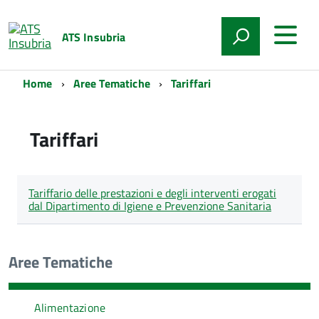
ATS Insubria
Home
Aree Tematiche
Tariffari
Tariffari
Lista
Titolo
Tariffario delle prestazioni e degli interventi erogati
degli
dal Dipartimento di Igiene e Prevenzione Sanitaria
articoli
nella
categoria
Tariffari
Aree Tematiche
Alimentazione