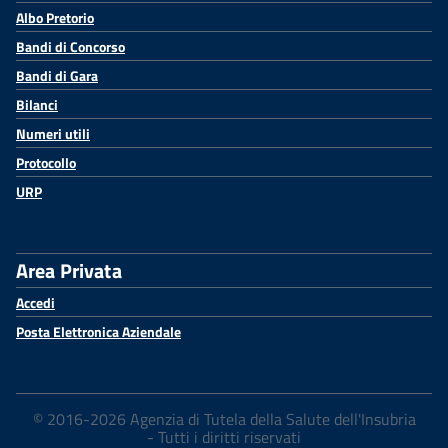
Albo Pretorio
Bandi di Concorso
Bandi di Gara
Bilanci
Numeri utili
Protocollo
URP
Area Privata
Accedi
Posta Elettronica Aziendale
© 2016-2026 Agenzia di Tutela della Salute dell'Insubria
- Tutti i diritti riservati