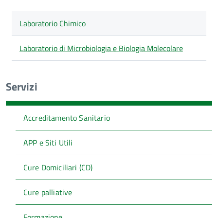
Lista
Titolo
Laboratorio Chimico
degli
articoli
nella
Laboratorio di Microbiologia e Biologia Molecolare
categoria
Laboratorio
di
Prevenzione
Servizi
Accreditamento Sanitario
APP e Siti Utili
Cure Domiciliari (CD)
Cure palliative
Formazione