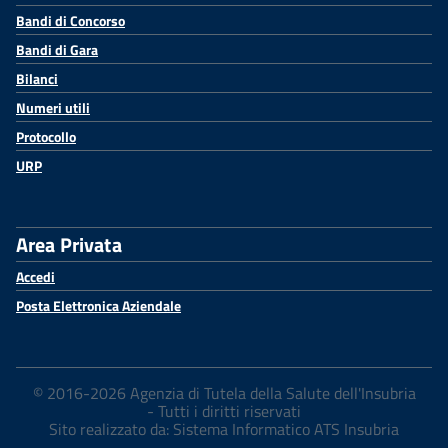
Bandi di Concorso
Bandi di Gara
Bilanci
Numeri utili
Protocollo
URP
Area Privata
Accedi
Posta Elettronica Aziendale
© 2016-2026 Agenzia di Tutela della Salute dell'Insubria
- Tutti i diritti riservati
Sito realizzato da: Sistema Informatico ATS Insubria