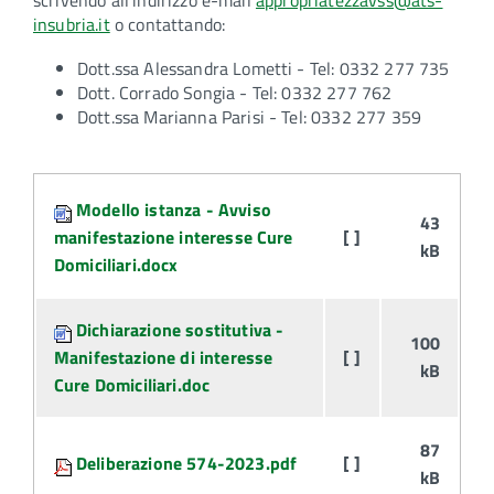
scrivendo all’indirizzo e-mail
appropriatezzavss@ats-
insubria.it
o contattando:
Dott.ssa Alessandra Lometti - Tel: 0332 277 735
Dott. Corrado Songia - Tel: 0332 277 762
Dott.ssa Marianna Parisi - Tel: 0332 277 359
Attachments:
Modello istanza - Avviso
43
manifestazione interesse Cure
[ ]
kB
Domiciliari.docx
Dichiarazione sostitutiva -
100
Manifestazione di interesse
[ ]
kB
Cure Domiciliari.doc
87
Deliberazione 574-2023.pdf
[ ]
kB