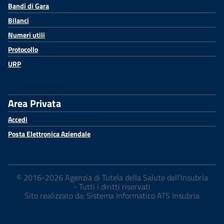
Bandi di Gara
Bilanci
Numeri utili
Protocollo
URP
Area Privata
Accedi
Posta Elettronica Aziendale
© 2016-2026 Agenzia di Tutela della Salute dell'Insubria
- Tutti i diritti riservati
Sito realizzato da: Sistema Informatico ATS Insubria