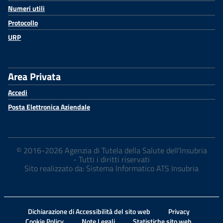
Numeri utili
Protocollo
URP
Area Privata
Accedi
Posta Elettronica Aziendale
© 2016-2026 Agenzia di Tutela della Salute dell'Insubria
- Tutti i diritti riservati
Sito realizzato da: Sistema Informatico ATS Insubria
Dichiarazione di Accessibilità del sito web
Privacy
Cookie Policy
Note Legali
Statistiche sito web