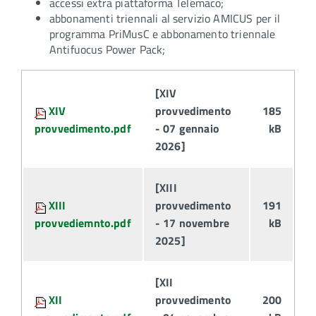
accessi extra piattaforma Telemaco;
abbonamenti triennali al servizio AMICUS per il
programma PriMusC e abbonamento triennale
Antifuocus Power Pack;
Attachments:
[XIV
XIV
provvedimento
185
provvedimento.pdf
- 07 gennaio
kB
2026]
[XIII
XIII
provvedimento
191
provvediemnto.pdf
- 17 novembre
kB
2025]
[XII
XII
provvedimento
200