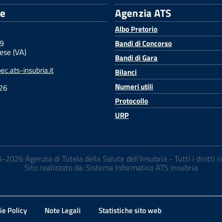
le
Agenzia ATS
Albo Pretorio
 9
Bandi di Concorso
ese (VA)
Bandi di Gara
c.ats-insubria.it
Bilanci
Numeri utili
26
Protocollo
URP
2026 Agenzia di Tutela della Salute dell'Insubria - Tutti i diritti r
Sito realizzato da: Sistema Informatico ATS Insubria
ie Policy
Note Legali
Statistiche sito web