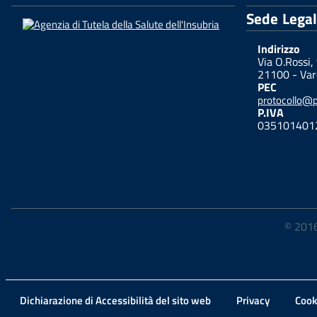
Sede Lega
Indirizzo
Via O.Rossi,
21100 - Var
PEC
protocollo@pe
P.IVA
035101401
© 2016-
Dichiarazione di Accessibilità del sito web
Privacy
Cook