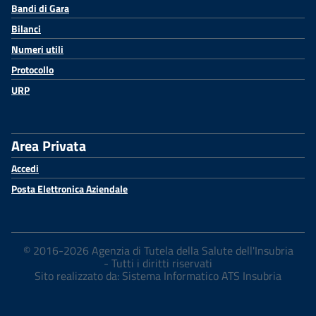
Bandi di Gara
Bilanci
Numeri utili
Protocollo
URP
Area Privata
Accedi
Posta Elettronica Aziendale
© 2016-2026 Agenzia di Tutela della Salute dell'Insubria
- Tutti i diritti riservati
Sito realizzato da: Sistema Informatico ATS Insubria