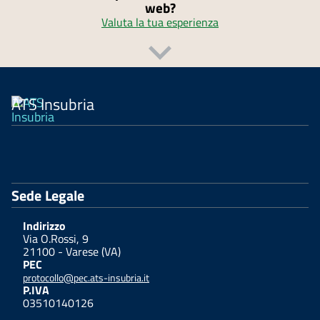
web?
Valuta la tua esperienza
ATS Insubria
Sede Legale
Indirizzo
Via O.Rossi, 9
21100 - Varese (VA)
PEC
protocollo@pec.ats-insubria.it
P.IVA
03510140126