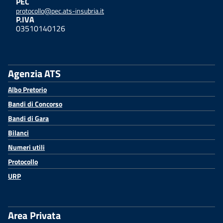
PEC
protocollo@pec.ats-insubria.it
P.IVA
03510140126
Agenzia ATS
Albo Pretorio
Bandi di Concorso
Bandi di Gara
Bilanci
Numeri utili
Protocollo
URP
Area Privata