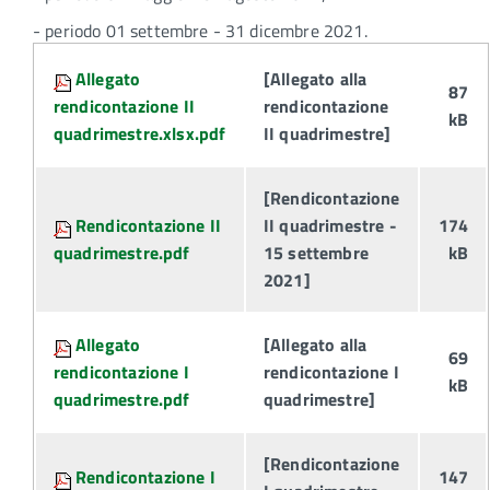
- periodo 01 settembre - 31 dicembre 2021.
Attachments:
Allegato
[Allegato alla
87
rendicontazione II
rendicontazione
kB
quadrimestre.xlsx.pdf
II quadrimestre]
[Rendicontazione
Rendicontazione II
II quadrimestre -
174
quadrimestre.pdf
15 settembre
kB
2021]
Allegato
[Allegato alla
69
rendicontazione I
rendicontazione I
kB
quadrimestre.pdf
quadrimestre]
[Rendicontazione
Rendicontazione I
147