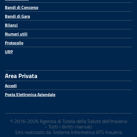
Bandi di Concorso
Bandi di Gara
Bilanci
Numeri utili
Protocollo
URP
Area Privata
Accedi
Posta Elettronica Aziendale
© 2016-2026 Agenzia di Tutela della Salute dell'Insubria
- Tutti i diritti riservati
Sito realizzato da: Sistema Informatico ATS Insubria