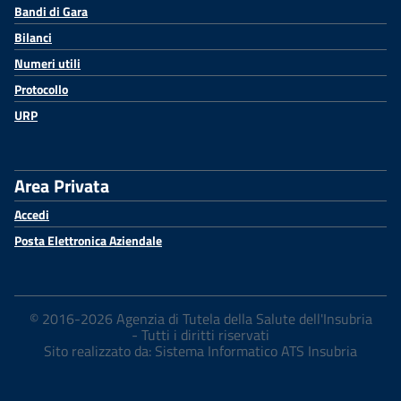
Bandi di Gara
Bilanci
Numeri utili
Protocollo
URP
Area Privata
Accedi
Posta Elettronica Aziendale
© 2016-2026 Agenzia di Tutela della Salute dell'Insubria
- Tutti i diritti riservati
Sito realizzato da: Sistema Informatico ATS Insubria