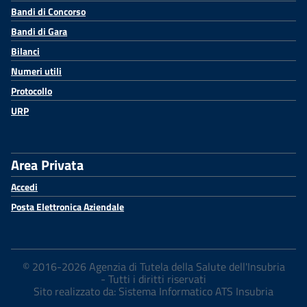
Bandi di Concorso
Bandi di Gara
Bilanci
Numeri utili
Protocollo
URP
Area Privata
Accedi
Posta Elettronica Aziendale
© 2016-2026 Agenzia di Tutela della Salute dell'Insubria
- Tutti i diritti riservati
Sito realizzato da: Sistema Informatico ATS Insubria