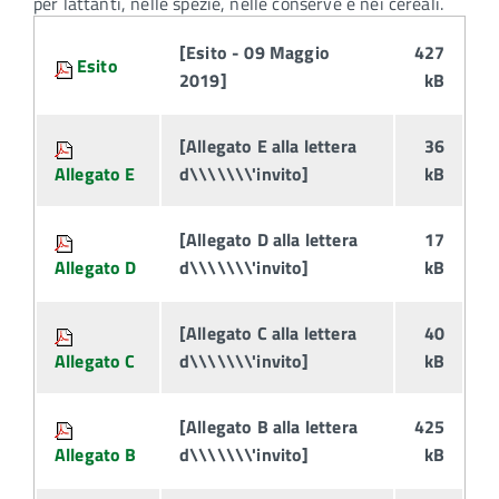
per lattanti, nelle spezie, nelle conserve e nei cereali.
Attachments:
[Esito - 09 Maggio
427
Esito
2019]
kB
[Allegato E alla lettera
36
Allegato E
d\\\\\\\'invito]
kB
[Allegato D alla lettera
17
Allegato D
d\\\\\\\'invito]
kB
[Allegato C alla lettera
40
Allegato C
d\\\\\\\'invito]
kB
[Allegato B alla lettera
425
Allegato B
d\\\\\\\'invito]
kB