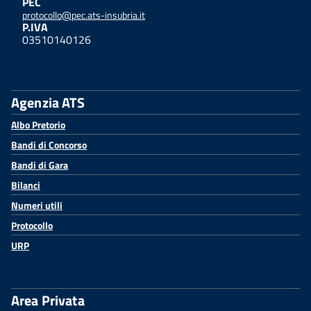
PEC
protocollo@pec.ats-insubria.it
P.IVA
03510140126
Agenzia ATS
Albo Pretorio
Bandi di Concorso
Bandi di Gara
Bilanci
Numeri utili
Protocollo
URP
Area Privata