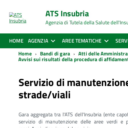
ATS Insubria
Agenzia di Tutela della Salute dell'Ins
HOME
AGENZIA
AREE TEMATICHE
SERV
Home
Bandi di gara
Atti delle Amministra
Avvisi sui risultati della procedura di affidamen
Servizio di manutenzione
strade/viali
Gara aggregata tra l'ATS dell'Insubria (ente capo
servizio di manutenzione delle aree verdi e pu