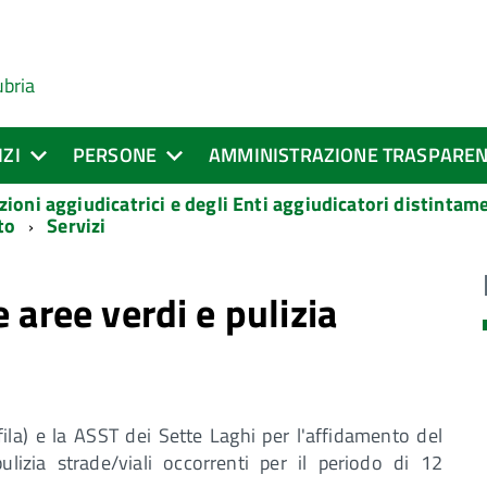
ubria
IZI
PERSONE
AMMINISTRAZIONE TRASPARE
zioni aggiudicatrici e degli Enti aggiudicatori distinta
to
Servizi
 aree verdi e pulizia
fila) e la ASST dei Sette Laghi per l'affidamento del
lizia strade/viali occorrenti per il periodo di 12