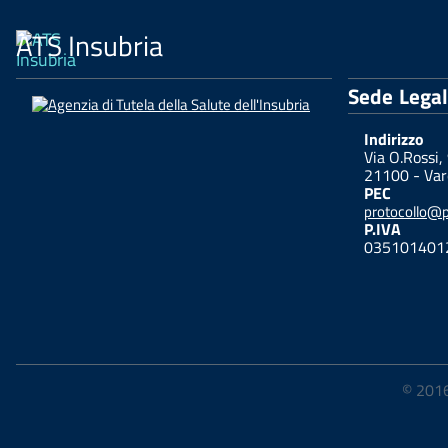
ATS Insubria
Sede Lega
Indirizzo
Via O.Rossi,
21100 - Var
PEC
protocollo@pe
P.IVA
035101401
© 2016-