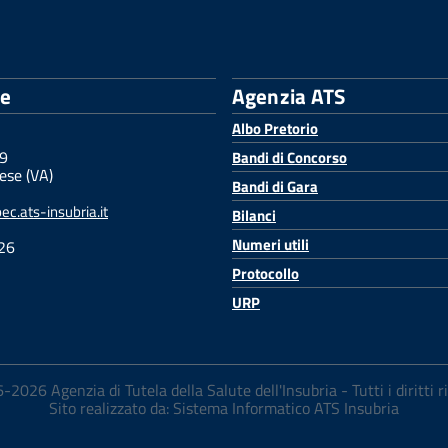
le
Agenzia ATS
Albo Pretorio
 9
Bandi di Concorso
ese (VA)
Bandi di Gara
c.ats-insubria.it
Bilanci
Numeri utili
26
Protocollo
URP
2026 Agenzia di Tutela della Salute dell'Insubria - Tutti i diritti r
Sito realizzato da: Sistema Informatico ATS Insubria