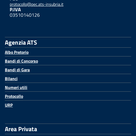
protocollo@pec.ats-insubria.it
P.IVA
03510140126
Agenzia ATS
Albo Pretorio
Bandi di Concorso
Bandi di Gara
Bilanci
Numeri utili
Protocollo
URP
Area Privata