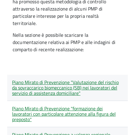
ha promosso questa metodologia di controllo
attraverso la realizzazione di alcuni PMP di
particolare interesse per la propria realtà
territoriale.
Nella sezione è possibile scaricare la
documentazione relativa ai PMP e alle indagini di
comparto di recente realizzazione:
Lista
Titolo
Piano Mirato di Prevenzione "Valutazione del rischio
degli
da sovraccarico biomeccanico (SB) nei lavoratori del
articoli
servizio di assistenza domiciliare"
nella
categoria
Piani
Piano Mirato di Prevenzione "formazione dei
Mirati
lavoratori con particolare attenzione alla figura del
di
preposto"
Prevenzione
e
Indagini
Piano Mirato di Prevenzione a valenza regionale