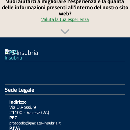
Vuoi aiutarci a migliorare l'esperienza e la qualità
delle informazioni presenti all'interno del nostro sito
web?
Valuta la tua esperienza
ATS Insubria
Sede Legale
Indirizzo
Via O.Rossi, 9
21100 - Varese (VA)
PEC
protocollo@pec.ats-insubria.it
P.IVA