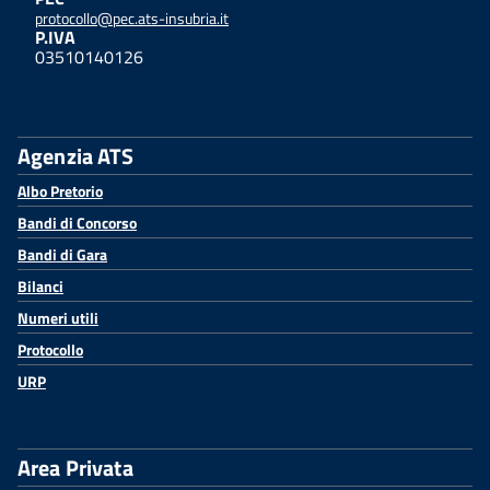
protocollo@pec.ats-insubria.it
P.IVA
03510140126
Agenzia ATS
Albo Pretorio
Bandi di Concorso
Bandi di Gara
Bilanci
Numeri utili
Protocollo
URP
Area Privata