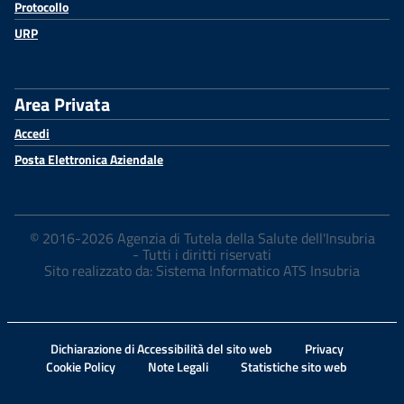
Protocollo
URP
Area Privata
Accedi
Posta Elettronica Aziendale
© 2016-2026 Agenzia di Tutela della Salute dell'Insubria
- Tutti i diritti riservati
Sito realizzato da: Sistema Informatico ATS Insubria
Dichiarazione di Accessibilità del sito web
Privacy
Cookie Policy
Note Legali
Statistiche sito web