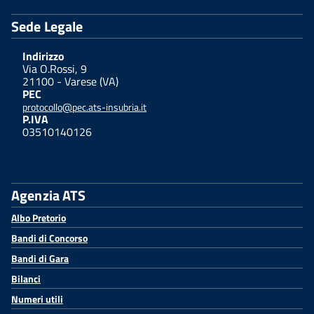
Sede Legale
Indirizzo
Via O.Rossi, 9
21100 - Varese (VA)
PEC
protocollo@pec.ats-insubria.it
P.IVA
03510140126
Agenzia ATS
Albo Pretorio
Bandi di Concorso
Bandi di Gara
Bilanci
Numeri utili