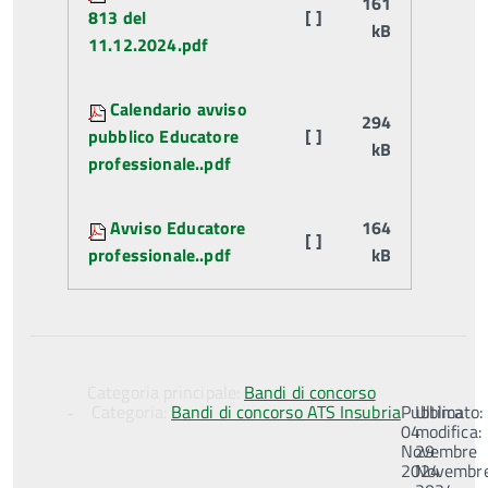
161
813 del
[ ]
kB
11.12.2024.pdf
Calendario avviso
294
pubblico Educatore
[ ]
kB
professionale..pdf
Avviso Educatore
164
[ ]
professionale..pdf
kB
Categoria principale:
Bandi di concorso
Categoria:
Bandi di concorso ATS Insubria
Pubblicato:
Ultima
04
modifica:
Novembre
29
2024
Novembr