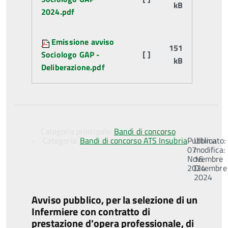
kB
2024.pdf
Emissione avviso
151
Sociologo GAP -
[ ]
kB
Deliberazione.pdf
Categoria principale:
Bandi di concorso
Categoria:
Bandi di concorso ATS Insubria
Pubblicato:
Ultima
07
modifica:
Novembre
16
2024
Dicembre
2024
Avviso pubblico, per la selezione di un
Infermiere con contratto di
prestazione d'opera professionale, di