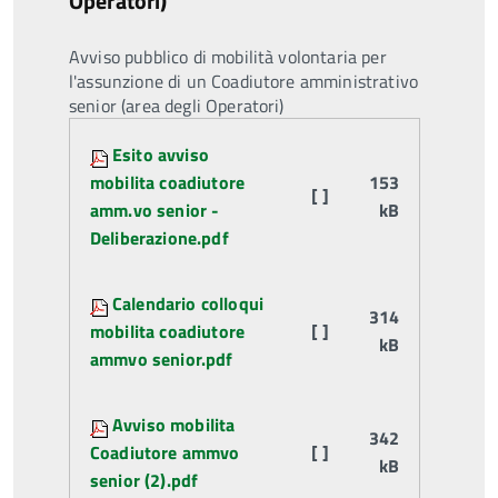
Operatori)
Avviso pubblico di mobilità volontaria per
l'assunzione di un Coadiutore amministrativo
senior (area degli Operatori)
Attachments:
Esito avviso
mobilita coadiutore
153
[ ]
amm.vo senior -
kB
Deliberazione.pdf
Calendario colloqui
314
mobilita coadiutore
[ ]
kB
ammvo senior.pdf
Avviso mobilita
342
Coadiutore ammvo
[ ]
kB
senior (2).pdf