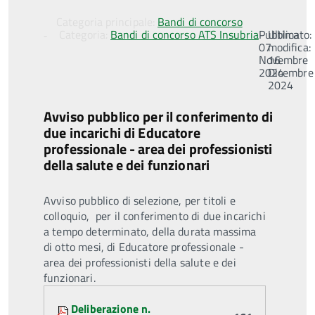
Categoria principale:
Bandi di concorso
Categoria:
Bandi di concorso ATS Insubria
Pubblicato:
Ultima
07
modifica:
Novembre
16
2024
Dicembre
2024
Avviso pubblico per il conferimento di
due incarichi di Educatore
professionale - area dei professionisti
della salute e dei funzionari
Avviso pubblico di selezione, per titoli e
colloquio, per il conferimento di due incarichi
a tempo determinato, della durata massima
di otto mesi, di Educatore professionale -
area dei professionisti della salute e dei
funzionari.
Attachments:
Deliberazione n.