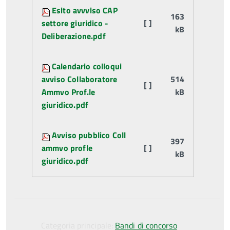
Attachments:
Esito avvviso CAP
163
settore giuridico -
[ ]
kB
Deliberazione.pdf
Calendario colloqui
avviso Collaboratore
514
[ ]
Ammvo Prof.le
kB
giuridico.pdf
Avviso pubblico Coll
397
ammvo profle
[ ]
kB
giuridico.pdf
Categoria principale:
Bandi di concorso