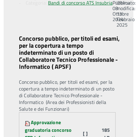
Categoria:
Bandi di concorso ATS Insubria
Pubblicato:
Ultima
08
modifica:
Ottobre
13
2024
Febbraio
2025
Concorso pubblico, per titoli ed esami,
per la copertura a tempo
indeterminato di un posto di
Collaboratore Tecnico Professionale -
Informatico ( APSF)
Concorso pubblico, per titoli ed esami, per la
copertura a tempo indeterminato di un posto
di Collaboratore Tecnico Professionale -
Informatico (Area dei Professionisti della
Salute e dei Funzionari)
Attachments:
Approvazione
graduatoria concorso
185
[ ]