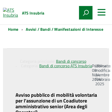
ATS Insubria
Home
Avvisi / Bandi / Manifestazioni di Interesse
Categoria principale:
Bandi di concorso
Categoria:
Bandi di concorso ATS Insubria
Pubblicato:
Ultima
08
modifica:
Novembre
24
2024
Febbraio
2025
Avviso pubblico di mobilità volontaria
per l'assunzione di un Coadiutore
amministrativo senior (Area degli