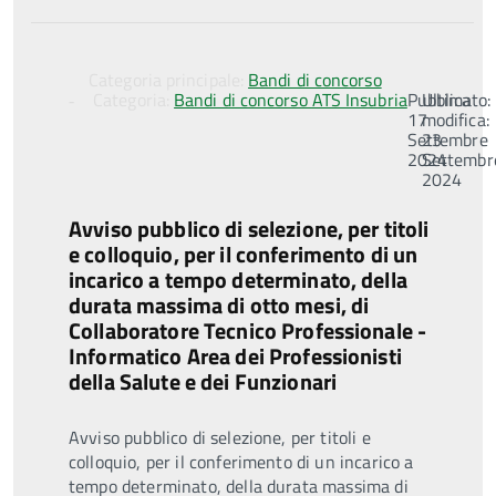
Categoria principale:
Bandi di concorso
Categoria:
Bandi di concorso ATS Insubria
Pubblicato:
Ultima
17
modifica:
Settembre
23
2024
Settembr
2024
Avviso pubblico di selezione, per titoli
e colloquio, per il conferimento di un
incarico a tempo determinato, della
durata massima di otto mesi, di
Collaboratore Tecnico Professionale -
Informatico Area dei Professionisti
della Salute e dei Funzionari
Avviso pubblico di selezione, per titoli e
colloquio, per il conferimento di un incarico a
tempo determinato, della durata massima di