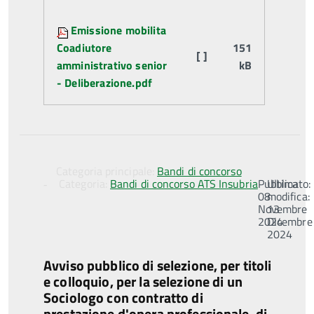
Emissione mobilita
Coadiutore
151
[ ]
amministrativo senior
kB
- Deliberazione.pdf
Categoria principale:
Bandi di concorso
Categoria:
Bandi di concorso ATS Insubria
Pubblicato:
Ultima
08
modifica:
Novembre
13
2024
Dicembre
2024
Avviso pubblico di selezione, per titoli
e colloquio, per la selezione di un
Sociologo con contratto di
prestazione d'opera professionale, di