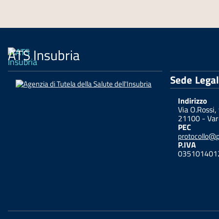
ATS Insubria
Sede Lega
Indirizzo
Via O.Rossi,
21100 - Var
PEC
protocollo@pe
P.IVA
035101401