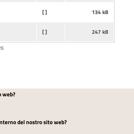
[ ]
134 kB
[ ]
247 kB
26
to web?
'interno del nostro sito web?