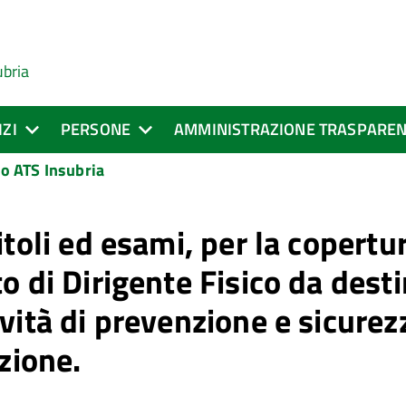
ubria
IZI
PERSONE
AMMINISTRAZIONE TRASPARE
o ATS Insubria
itoli ed esami, per la copert
 di Dirigente Fisico da destin
ità di prevenzione e sicurezz
zione.