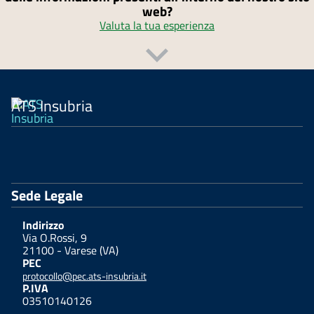
web?
Valuta la tua esperienza
ATS Insubria
Sede Legale
Indirizzo
Via O.Rossi, 9
21100 - Varese (VA)
PEC
protocollo@pec.ats-insubria.it
P.IVA
03510140126