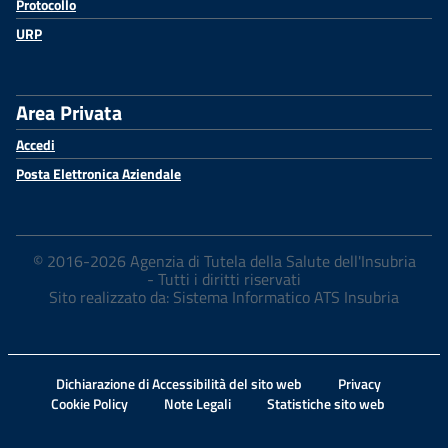
Protocollo
URP
Area Privata
Accedi
Posta Elettronica Aziendale
© 2016-2026 Agenzia di Tutela della Salute dell'Insubria
- Tutti i diritti riservati
Sito realizzato da: Sistema Informatico ATS Insubria
Dichiarazione di Accessibilità del sito web
Privacy
Cookie Policy
Note Legali
Statistiche sito web