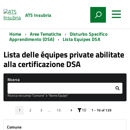
ATS Insubria
Home
Aree Tematiche
Disturbo Specifico
Apprendimento (DSA)
Lista Equipes DSA
Lista delle équipes private abilitate
alla certificazione DSA
Ricerca
Ricerca nei campi "Comune" e "Nome Equipe"
10
1
2
3
...
13
1 - 10 of 129
Comune