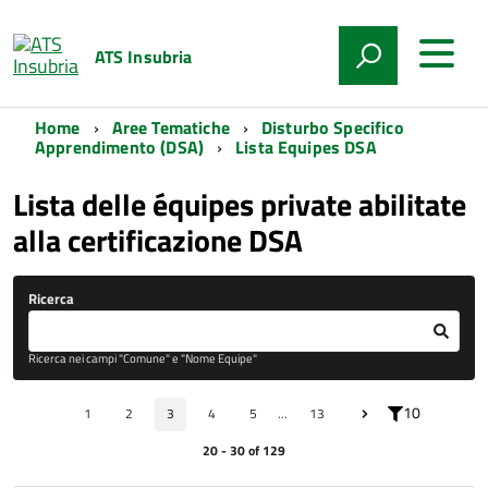
ATS Insubria
Home
Aree Tematiche
Disturbo Specifico
Apprendimento (DSA)
Lista Equipes DSA
Lista delle équipes private abilitate
alla certificazione DSA
Ricerca
Ricerca nei campi "Comune" e "Nome Equipe"
10
1
2
3
4
5
...
13
20 - 30 of 129