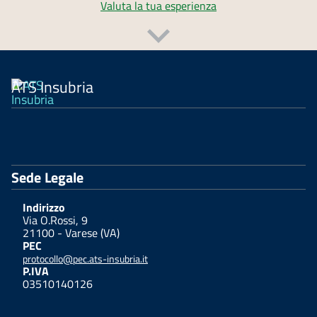
Valuta la tua esperienza
ATS Insubria
Sede Legale
Indirizzo
Via O.Rossi, 9
21100 - Varese (VA)
PEC
protocollo@pec.ats-insubria.it
P.IVA
03510140126