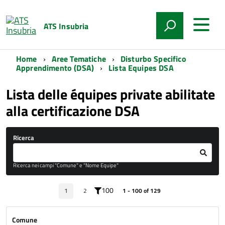
ATS Insubria
Home
Aree Tematiche
Disturbo Specifico
Apprendimento (DSA)
Lista Equipes DSA
Lista delle équipes private abilitate
alla certificazione DSA
Ricerca
Ricerca nei campi "Comune" e "Nome Equipe"
100
1
2
1 - 100 of 129
Comune