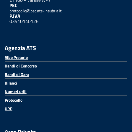
21100 - Varese (VA)
PEC
protocollo@pec.ats-insubria.it
P.IVA
03510140126
Agenzia ATS
Albo Pretorio
Bandi di Concorso
Bandi di Gara
Bilanci
Numeri utili
Protocollo
URP
Area Privata