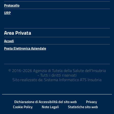
Protocollo
URP
Area Privata
Accedi
Posta Elettronica Aziendale
© 2016-2026 Agenzia di Tutela della Salute dell'Insubria
- Tutti i diritti riservati
Sito realizzato da: Sistema Informatico ATS Insubria
Dichiarazione di Accessibilità del sito web
Privacy
Cookie Policy
Note Legali
Statistiche sito web