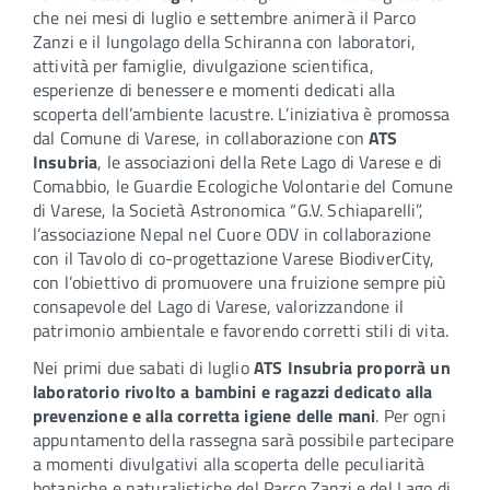
che nei mesi di luglio e settembre animerà il Parco
Zanzi e il lungolago della Schiranna con laboratori,
attività per famiglie, divulgazione scientifica,
esperienze di benessere e momenti dedicati alla
scoperta dell’ambiente lacustre. L’iniziativa è promossa
dal Comune di Varese, in collaborazione con
ATS
Insubria
, le associazioni della Rete Lago di Varese e di
Comabbio, le Guardie Ecologiche Volontarie del Comune
di Varese, la Società Astronomica “G.V. Schiaparelli”,
l’associazione Nepal nel Cuore ODV in collaborazione
con il Tavolo di co-progettazione Varese BiodiverCity,
con l’obiettivo di promuovere una fruizione sempre più
consapevole del Lago di Varese, valorizzandone il
patrimonio ambientale e favorendo corretti stili di vita.
Nei primi due sabati di luglio
ATS Insubria proporrà un
laboratorio rivolto a bambini e ragazzi dedicato alla
prevenzione e alla corretta igiene delle mani
. Per ogni
appuntamento della rassegna sarà possibile partecipare
a momenti divulgativi alla scoperta delle peculiarità
botaniche e naturalistiche del Parco Zanzi e del Lago di