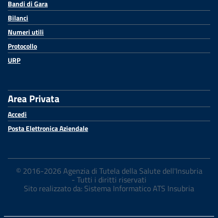
Bandi di Gara
Bilanci
Numeri utili
Protocollo
URP
Area Privata
Accedi
Posta Elettronica Aziendale
© 2016-2026 Agenzia di Tutela della Salute dell'Insubria
- Tutti i diritti riservati
Sito realizzato da: Sistema Informatico ATS Insubria