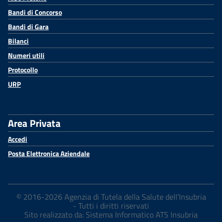
Bandi di Concorso
Bandi di Gara
Bilanci
Numeri utili
Protocollo
URP
Area Privata
Accedi
Posta Elettronica Aziendale
© 2016-2026 Agenzia di Tutela della Salute dell'Insubria
- Tutti i diritti riservati
Sito realizzato da: Sistema Informatico ATS Insubria