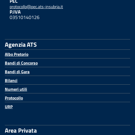
PEC
protocollo@pec.ats-insubria.it
P.IVA
03510140126
Agenzia ATS
Albo Pretorio
Bandi di Concorso
Bandi di Gara
Bilanci
Numeri utili
Protocollo
URP
Area Privata