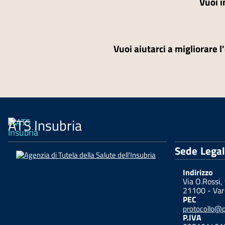
Vuoi i
Vuoi aiutarci a migliorare l
ATS Insubria
Sede Lega
Indirizzo
Via O.Rossi,
21100 - Var
PEC
protocollo@pe
P.IVA