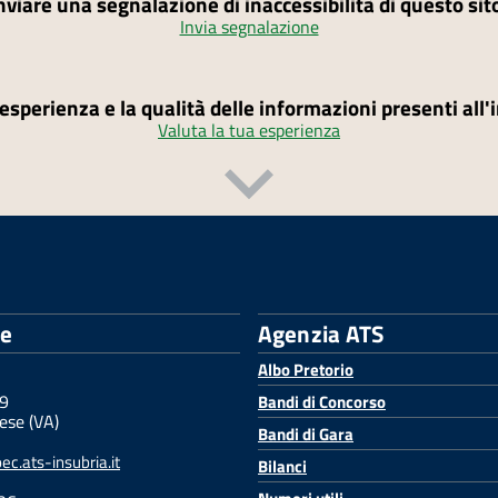
nviare una segnalazione di inaccessibilità di questo si
Invia segnalazione
'esperienza e la qualità delle informazioni presenti all
Valuta la tua esperienza
le
Agenzia ATS
Albo Pretorio
 9
Bandi di Concorso
ese (VA)
Bandi di Gara
c.ats-insubria.it
Bilanci