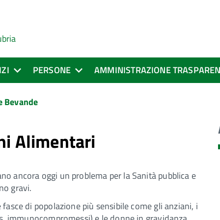
ubria
IZI
PERSONE
AMMINISTRAZIONE TRASPARE
 e Bevande
ni Alimentari
ano ancora oggi un problema per la Sanità pubblica e
no gravi.
fasce di popolazione più sensibile come gli anziani, i
 (es. immunocompromessi) e le donne in gravidanza.