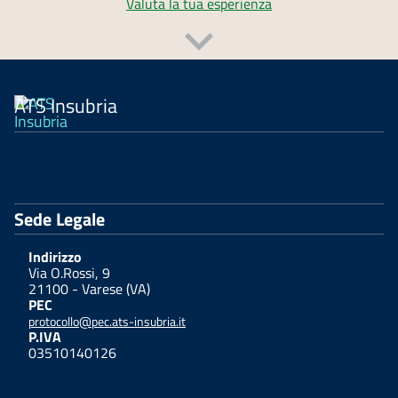
Valuta la tua esperienza
ATS Insubria
Sede Legale
Indirizzo
Via O.Rossi, 9
21100 - Varese (VA)
PEC
protocollo@pec.ats-insubria.it
P.IVA
03510140126