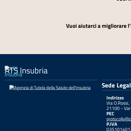
Vuoi aiutarci a migliorare l
ATS Insubria
Sede Lega
Indirizzo
Via O.Rossi,
21100 - Var
PEC
protocollo@pe
P.IVA
035101401