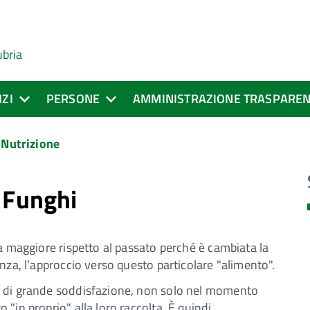
ubria
IZI
PERSONE
AMMINISTRAZIONE TRASPARE
a Nutrizione
 Funghi
za maggiore rispetto al passato perché è cambiata la
nza, l’approccio verso questo particolare "alimento".
e di grande soddisfazione, non solo nel momento
"in proprio" alla loro raccolta. È quindi