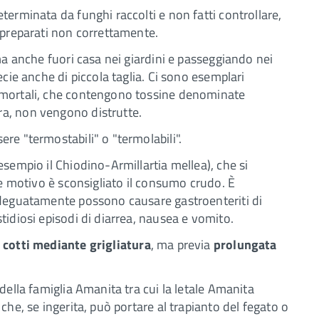
terminata da funghi raccolti e non fatti controllare,
a preparati non correttamente.
 ma anche fuori casa nei giardini e passeggiando nei
ecie anche di piccola taglia. Ci sono esemplari
i mortali, che contengono tossine denominate
a, non vengono distrutte.
re "termostabili" o "termolabili".
esempio il Chiodino-Armillartia mellea), che si
le motivo è sconsigliato il consumo crudo. È
 adeguatamente possono causare gastroenteriti di
tidiosi episodi di diarrea, nausea e vomito.
 cotti mediante grigliatura
, ma previa
prolungata
della famiglia Amanita tra cui la letale Amanita
che, se ingerita, può portare al trapianto del fegato o