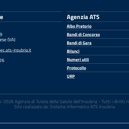
le
Agenzia ATS
Albo Pretorio
 9
Bandi di Concorso
ese (VA)
Bandi di Gara
c.ats-insubria.it
Bilanci
Numeri utili
26
Protocollo
URP
2026 Agenzia di Tutela della Salute dell'Insubria - Tutti i diritti r
Sito realizzato da: Sistema Informatico ATS Insubria