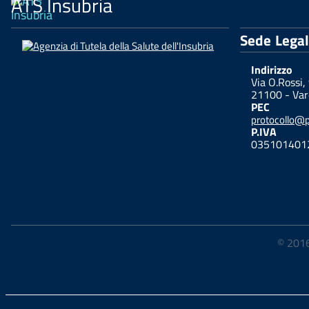
ATS Insubria
Sede Lega
Indirizzo
Via O.Rossi,
21100 - Var
PEC
protocollo@pe
P.IVA
035101401
© 2016-