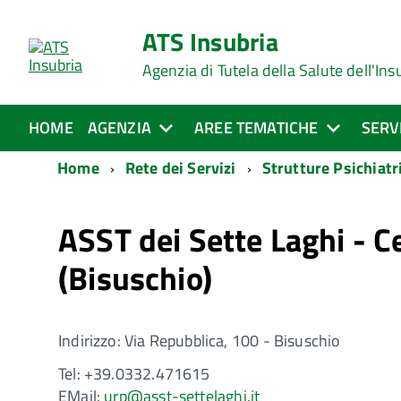
ATS Insubria
Agenzia di Tutela della Salute dell'Ins
HOME
AGENZIA
AREE TEMATICHE
SERV
Home
Rete dei Servizi
Strutture Psichiatr
ASST dei Sette Laghi - C
(Bisuschio)
Indirizzo: Via Repubblica, 100 - Bisuschio
Tel: +39.0332.471615
EMail:
urp@asst-settelaghi.it