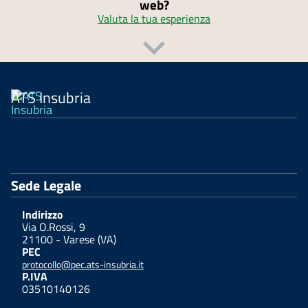
web?
Valuta la tua esperienza
ATS Insubria
Sede Legale
Indirizzo
Via O.Rossi, 9
21100 - Varese (VA)
PEC
protocollo@pec.ats-insubria.it
P.IVA
03510140126