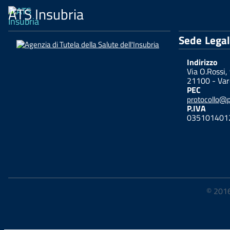
ATS Insubria
Sede Lega
Indirizzo
Via O.Rossi,
21100 - Var
PEC
protocollo@pe
P.IVA
035101401
© 2016-