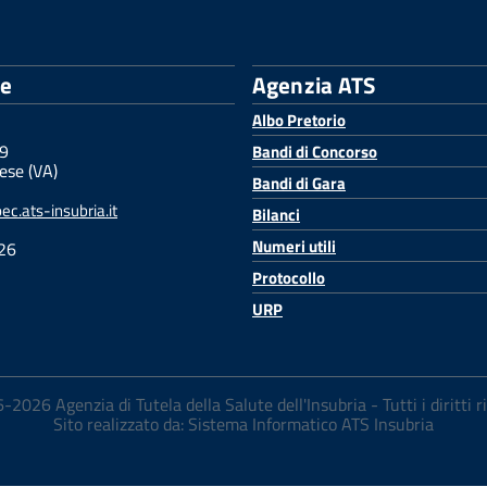
le
Agenzia ATS
Albo Pretorio
 9
Bandi di Concorso
ese (VA)
Bandi di Gara
c.ats-insubria.it
Bilanci
Numeri utili
26
Protocollo
URP
2026 Agenzia di Tutela della Salute dell'Insubria - Tutti i diritti r
Sito realizzato da: Sistema Informatico ATS Insubria