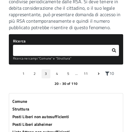
condivise periodicamente dalle RSA. Si deve tenere in
debita considerazione che il cittadino, o il suo legale
rappresentante, può presentare domanda di accesso in
più RSA contemporaneamente e quindi il numero
pubblicato potrebbe risentire di questo fenomeno.
Ricerca
Ricerca nei campi "Comune" e "Struttura"
10
1
2
3
4
5
...
11
20 - 30 of 110
Comune
Struttura
Posti Liberi non autosufficienti
Posti Liberi alzheimer
Lista Attesa non autosufficienti