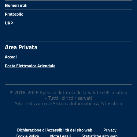
Numeri utili
Protocollo
URP
Area Privata
Accedi
Posta Elettronica Aziendale
© 2016-2026 Agenzia di Tutela della Salute dell'Insubria
- Tutti i diritti riservati
Sito realizzato da: Sistema Informatico ATS Insubria
Dichiarazione di Accessibilità del sito web
Privacy
Cookie Policy
Note Legali
Statistiche sito web