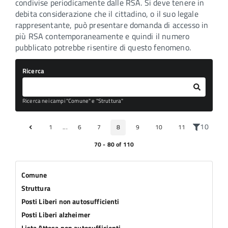
condivise periodicamente dalle RSA. Si deve tenere in
debita considerazione che il cittadino, o il suo legale
rappresentante, può presentare domanda di accesso in
più RSA contemporaneamente e quindi il numero
pubblicato potrebbe risentire di questo fenomeno.
Ricerca
Ricerca nei campi "Comune" e "Struttura"
10
1
...
6
7
8
9
10
11
70 - 80 of 110
Comune
Struttura
Posti Liberi non autosufficienti
Posti Liberi alzheimer
Lista Attesa non autosufficienti