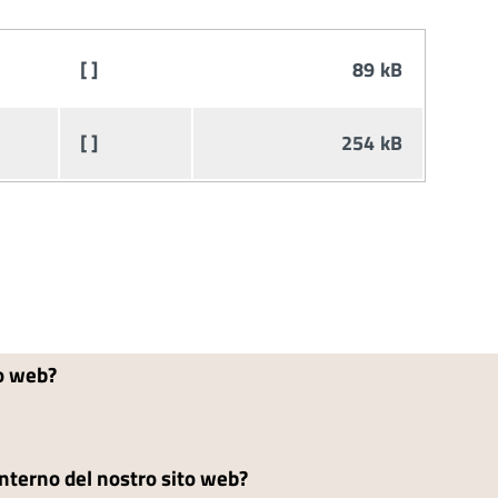
[ ]
89 kB
[ ]
254 kB
to web?
'interno del nostro sito web?