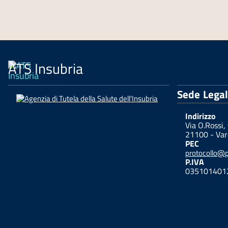
ATS Insubria
Sede Lega
Indirizzo
Via O.Rossi,
21100 - Var
PEC
protocollo@pe
P.IVA
035101401