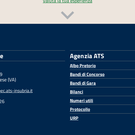
Valuta la tua esperienza
le
Agenzia ATS
Albo Pretorio
 9
Bandi di Concorso
ese (VA)
Bandi di Gara
c.ats-insubria.it
Bilanci
Numeri utili
26
Protocollo
URP