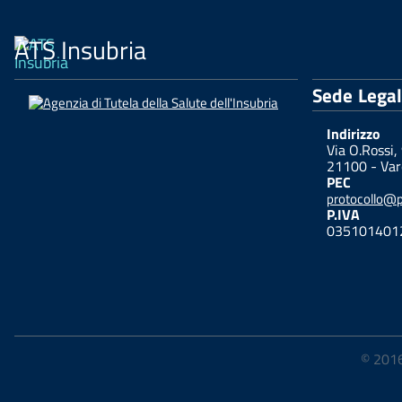
ATS Insubria
Sede Lega
Indirizzo
Via O.Rossi,
21100 - Var
PEC
protocollo@pe
P.IVA
035101401
© 2016-