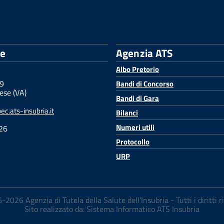
le
Agenzia ATS
Albo Pretorio
 9
Bandi di Concorso
ese (VA)
Bandi di Gara
c.ats-insubria.it
Bilanci
Numeri utili
26
Protocollo
URP
2026 Agenzia di Tutela della Salute dell'Insubria - Tutti i diritti r
Sito realizzato da: Sistema Informatico ATS Insubria