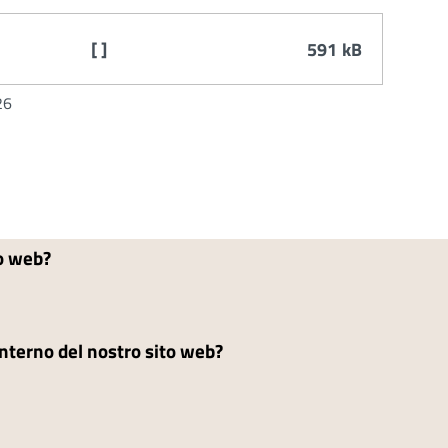
[ ]
591 kB
26
to web?
'interno del nostro sito web?