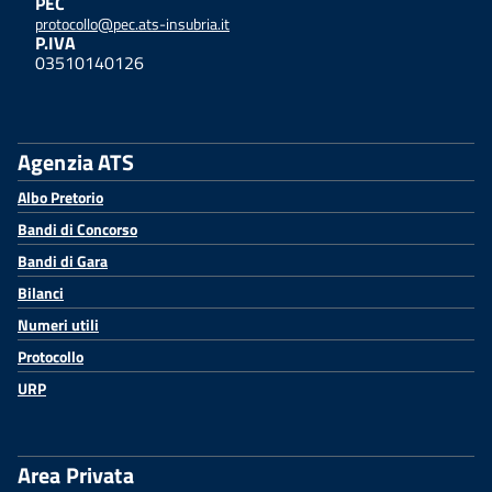
PEC
protocollo@pec.ats-insubria.it
P.IVA
03510140126
Agenzia ATS
Albo Pretorio
Bandi di Concorso
Bandi di Gara
Bilanci
Numeri utili
Protocollo
URP
Area Privata