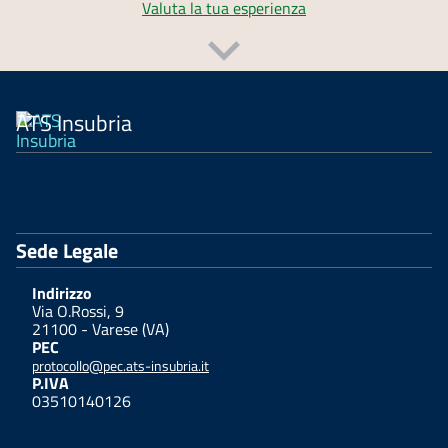
Valuta la tua esperienza
ATS Insubria
Sede Legale
Indirizzo
Via O.Rossi, 9
21100 - Varese (VA)
PEC
protocollo@pec.ats-insubria.it
P.IVA
03510140126