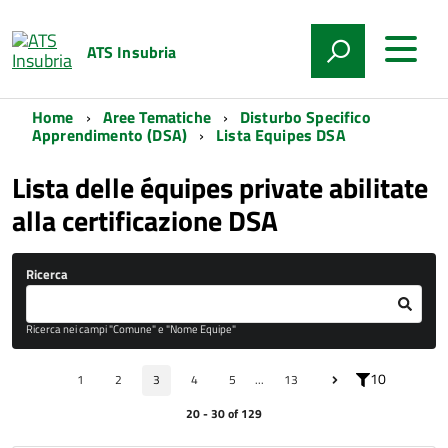
ATS Insubria
Home
Aree Tematiche
Disturbo Specifico
Apprendimento (DSA)
Lista Equipes DSA
Lista delle équipes private abilitate
alla certificazione DSA
Ricerca
Ricerca nei campi "Comune" e "Nome Equipe"
10
1
2
3
4
5
...
13
20 - 30 of 129